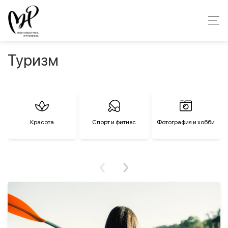
Туризм
Красота
Спорт и фитнес
Фотография и хобби
‹
›