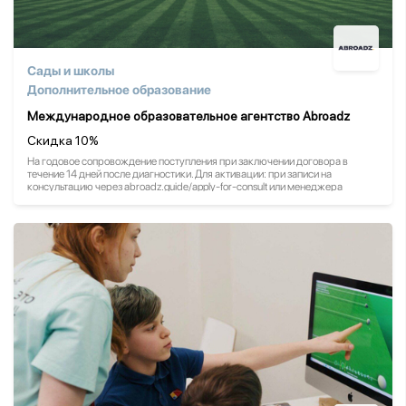
Сады и школы
Дополнительное образование
Международное образовательное агентство Abroadz
Скидка 10%
На годовое сопровождение поступления при заключении договора в
течение 14 дней после диагностики. Для активации: при записи на
консультацию через abroadz.guide/apply-for-consult или менеджера
@abroadz_v (или по любым другим каналам) указать промокод МНР,
скидка будет за вами закреплена.