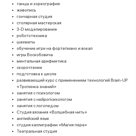
танцы и хореография
живопись
гончарная студия
столярная мастерская
З-D моделирование
робототехника
шахматы
обучение игре на фортепиано и вокал
игры Воскобовича
ментальная арифметика
скорочтение
подготовка к школе
развивающий курс с применением технологий Brain-UP
«Тропинка знаний»
занятия с психологом
занятия с нейропсихологом
занятия с логопедом
Студия вязания «Волшебная нить»
английский язык
студия каллиграфии «Магия пера»
Театральная студия