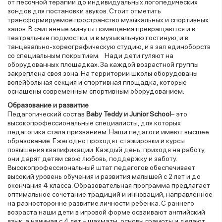
от песочной терапии до индивидуальных логопедических
зондов для постановки звуков. Стоит отметить
трансформируемое пространство музыкальных и спортивных
залов. В считанные минуты помещения превращаются и в
театральные подмостки, и в музыкальную гостиную, и в
танцевально-хореографическую студию, и в зал единоборств
со специальным покрытием. Нади дети гуляют на
оборудованных площадках. За каждой возрастной группы
закреплена своя зона. На территории школы оборудованы
волейбольная секция и спортивная площадка, которые
оснащены современным спортивным оборудованием.
Образование и развитие
Педагогический состав
Baby Teddy и Junior School
– это
высокопрофессиональные специалисты, для которых
педагогика стала призванием. Наши педагоги имеют высшее
образование. Ежегодно проходят стажировки и курсы
повышения квалификации. Каждый день, приходя на работу,
они дарят детям свою любовь, поддержку и заботу.
Высокопрофессиональный штат педагогов обеспечивает
высокий уровень обучения и развития малышей с 2 лет и до
окончания 4 класса. Образовательная программа предлагает
оптимальное сочетание традиций и инноваций, направленное
на разносторонне развитие личности ребенка. С раннего
возраста наши дети в игровой форме осваивают английский
язык, а начиная с 4 лет – шахматы, основы грамоты и делают