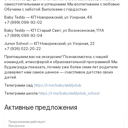
самостоятельными и успешными. Мы воспитываем с любовью.
Обучаем с заботой. Выпускаем с гордостью.
Baby Teddy — КП Новорижский, ул. Узорная, 46
+7 (999) 099-92-02
Baby Teddy — КП Старый Свет, ул. Вознесенская, 111А
+7 (999) 099-92-04
Junior School — КП Новорижский, ул. Узорная, 22
+7 (926) 022-20-22
Приглашаем вас на экскурсию! Познакомьтесь с нашей
командой, атмосферой и образовательной программой. Мы
будем рады показать, почему уже более семи лет родители
доверяют нам самое ценное — счастливое детство своих
детей.
Телеграмм сад
https://t.me/baby
teddy
club
Телеграмм школа
https://t.me/baby
teddy
club_school
Активные предложения
Предложение действует:
Бессрочно