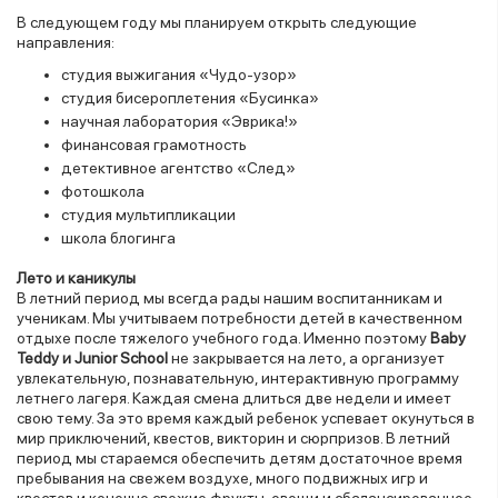
В следующем году мы планируем открыть следующие
направления:
студия выжигания «Чудо-узор»
студия бисероплетения «Бусинка»
научная лаборатория «Эврика!»
финансовая грамотность
детективное агентство «След»
фотошкола
студия мультипликации
школа блогинга
Лето и каникулы
В летний период мы всегда рады нашим воспитанникам и
ученикам. Мы учитываем потребности детей в качественном
отдыхе после тяжелого учебного года. Именно поэтому
Baby
Teddy и Junior School
не закрывается на лето, а организует
увлекательную, познавательную, интерактивную программу
летнего лагеря. Каждая смена длиться две недели и имеет
свою тему. За это время каждый ребенок успевает окунуться в
мир приключений, квестов, викторин и сюрпризов. В летний
период мы стараемся обеспечить детям достаточное время
пребывания на свежем воздухе, много подвижных игр и
квестов и конечно свежие фрукты, овощи и сбалансированное