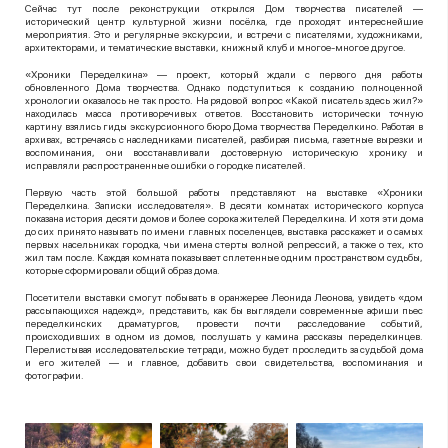
Сейчас тут после реконструкции открылся Дом творчества писателей —
исторический центр культурной жизни посёлка, где проходят интереснейшие
мероприятия. Это и регулярные экскурсии, и встречи с писателями, художниками,
архитекторами, и тематические выставки, книжный клуб и многое-многое другое.
«Хроники Переделкина» — проект, который ждали с первого дня работы
обновленного Дома творчества. Однако подступиться к созданию полноценной
хронологии оказалось не так просто. На рядовой вопрос «Какой писатель здесь жил?»
находилась масса противоречивых ответов. Восстановить исторически точную
картину взялись гиды экскурсионного бюро Дома творчества Переделкино. Работая в
архивах, встречаясь с наследниками писателей, разбирая письма, газетные вырезки и
воспоминания, они восстанавливали достоверную историческую хронику и
исправляли распространенные ошибки о городке писателей.
Первую часть этой большой работы представляют на выставке «Хроники
Переделкина. Записки исследователя». В десяти комнатах исторического корпуса
показана история десяти домов и более сорока жителей Переделкина. И хотя эти дома
до сих принято называть по имени главных поселенцев, выставка расскажет и о самых
первых насельниках городка, чьи имена стерты волной репрессий, а также о тех, кто
жил там после. Каждая комната показывает сплетенные одним пространством судьбы,
которые сформировали общий образ дома.
Посетители выставки смогут побывать в оранжерее Леонида Леонова, увидеть «дом
рассыпающихся надежд», представить, как бы выглядели современные афиши пьес
переделкинских драматургов, провести почти расследование событий,
происходивших в одном из домов, послушать у камина рассказы переделкинцев.
Перелистывая исследовательские тетради, можно будет проследить за судьбой дома
и его жителей — и главное, добавить свои свидетельства, воспоминания и
фотографии.