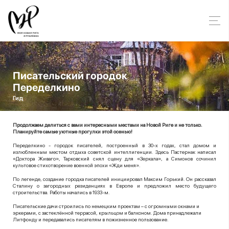
Писательский городок
Переделкино
Гид
Продолжаем делиться с вами интересными местами на Новой Риге и не только.
Планируйте самые уютные прогулки этой осенью!
Переделкино - городок писателей, построенный в 30-х годах, стал домом и
излюбленным местом отдыха советской интеллигенции. Здесь Пастернак написал
«Доктора Живаго», Тарковский снял сцену для «Зеркала», а Симонов сочинил
культовое стихотворение военной эпохи «Жди меня».
По легенде, создание городка писателей инициировал Максим Горький. Он рассказал
Сталину о загородных резиденциях в Европе и предложил место будущего
строительства. Работы начались в 1933-м.
Писательские дачи строились по немецким проектам – с огромными окнами и
эркерами, с застеклённой террасой, крыльцом и балконом. Дома принадлежали
Литфонду и передавались писателям в пожизненное пользование.