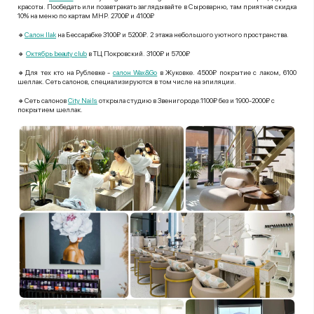
красоты. Пообедать или позавтракать заглядывайте в Сыроварню, там приятная скидка
10% на меню по картам МНР.
2700₽ и 4100₽
🔸
Салон Ilak
на Бессарабке
3100₽ и 5200₽. 2 этажа небольшого уютного пространства.
🔸
Октябрь beauty club
в ТЦ Покровский. 3100₽ и 5700₽
🔸Для тех кто на Рублевке -
салон Wax&Go
в Жуковке. 4500₽ покрытие с лаком, 6100
шеллак. Сеть салонов, специализируются в том числе на эпиляции.
🔸Сеть салонов
City Nails
открыла студию в Звенигороде.1100₽ без и 1900-2000₽ с
покрытием шеллак.