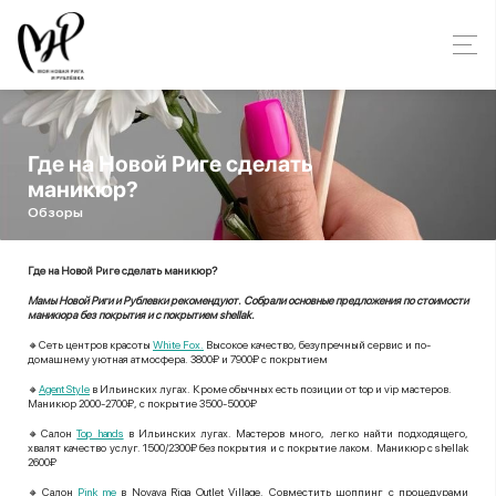
Где на Новой Риге сделать
маникюр?
Обзоры
Где на Новой Риге сделать маникюр?
Мамы Новой Риги и Рублевки рекомендуют. Собрали основные предложения по стоимости
маникюра без покрытия и с покрытием shellak.
🔸Сеть центров красоты
White Fox.
Высокое качество, безупречный сервис и по-
домашнему уютная атмосфера. 3800₽ и 7900₽ с покрытием
🔸
Agent Style
в Ильинских лугах. Кроме обычных есть позиции от top и vip мастеров.
Маникюр 2000-2700₽, с покрытие 3500-5000₽
🔸Салон
Top hands
в Ильинских лугах. Мастеров много, легко найти подходящего,
хвалят качество услуг. 1500/2300₽ без покрытия и с покрытие лаком.
Маникюр с shellak
2600₽
🔸Салон
Pink me
в Nоvaya Riga Outlet Village. Совместить шоппинг с процедурами