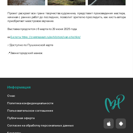
Проект раскроет все грани творчества художника, представит произведения мастера,
начиная с ранних работ до последних, позволит зрителю проследить, как кисть автора
приобретает маэстровое звучание.
Выставка продлится с 6 марта по 29 июня 2025 года.
🎫
Билеты https://zvenmuseum.ru/exhibition/ivan-shishkin/
✅Доступно по Пушкинской карте
📍Звенигородский манеж
Информация
О нас
Политика конфиденциальности
Пользовательское соглашение
Публичная оферта
Согласие на обработку персональных данных
Контакты