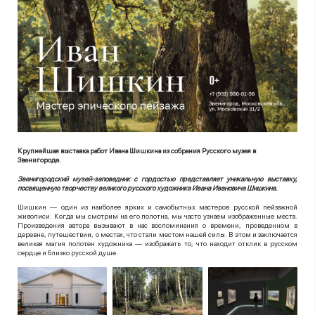
Крупнейшая выставка работ Ивана Шишкина из собрания Русского музея в
Звенигороде.
Звенигородский музей-заповедник с гордостью представляет уникальную выставку,
посвященную творчеству великого русского художника Ивана Ивановича Шишкина.
Шишкин — один из наиболее ярких и самобытных мастеров русской пейзажной
живописи. Когда мы смотрим на его полотна, мы часто узнаем изображенные места.
Произведения автора вызывают в нас воспоминания о времени, проведенном в
деревне, путешествии, о местах, что стали местом нашей силы. В этом и заключается
великая магия полотен художника — изображать то, что находит отклик в русском
сердце и близко русской душе.