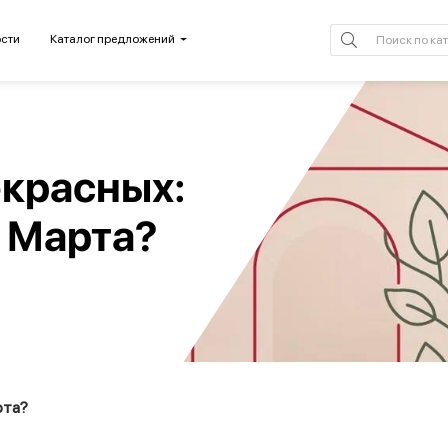
сти
Каталог предложений
екрасных:
8 Марта?
рта?