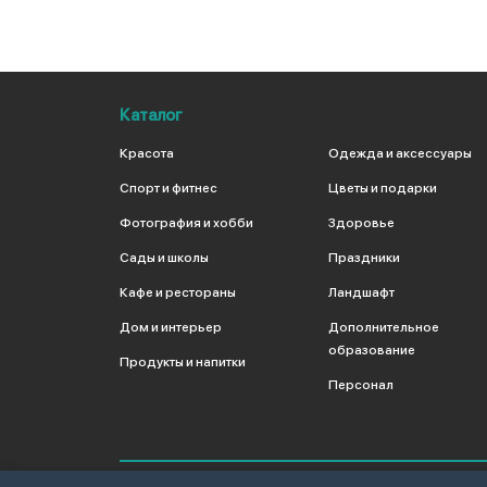
Каталог
Красота
Одежда и аксессуары
Спорт и фитнес
Цветы и подарки
Фотография и хобби
Здоровье
Сады и школы
Праздники
Кафе и рестораны
Ландшафт
Дом и интерьер
Дополнительное
образование
Продукты и напитки
Персонал