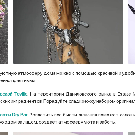
уютную атмосферу дома можно с помощью красивой и удобно
енно приятными.
ской Teville
. На территории Даниловского рынка в Estate M
ких ингредиентов. Порадуйте сладкоежку набором оригинал
соты Dry Bar
.
Воплотить все бьюти-желания поможет салон кр
уходом за лицом, создает атмосферу уюта и заботы.