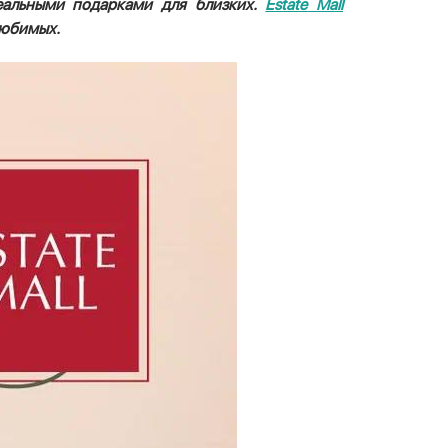
деальными подарками для близких.
Estate Mall
любимых.