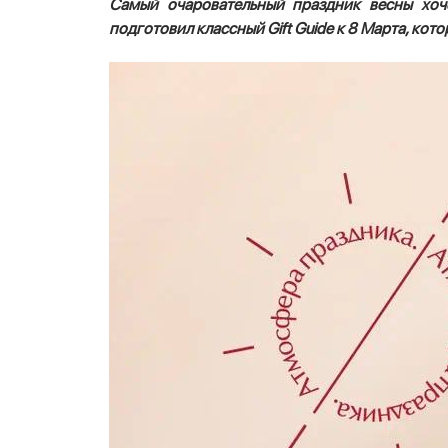
Самый очаровательный праздник весны хоч
подготовил классный Gift Guide к 8 Марта, ко