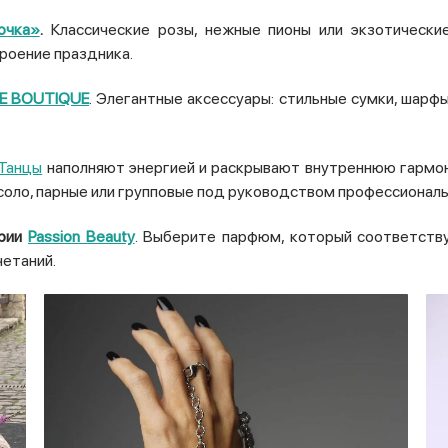
очка»
.
Классические розы, нежные пионы или экзотически
роение праздника.
E BOUTIQUE
. Элегантные аксессуары: стильные сумки, шарф
Танцы
наполняют энергией и раскрывают внутреннюю гармони
 соло, парные или групповые под руководством профессионал
ерии
Passion Beauty
. Выберите парфюм, который соответству
четаний.