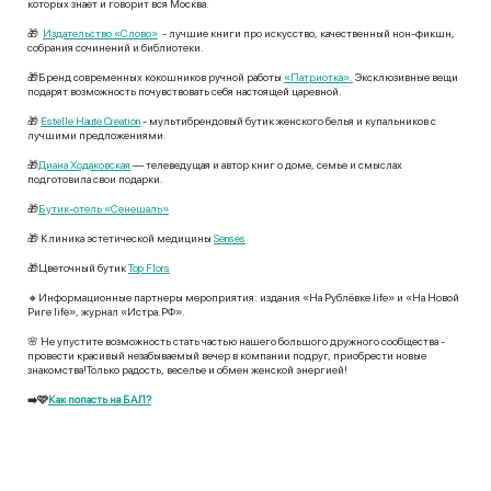
которых знает и говорит вся Москва.
🎁
Издательство «Слово»
- лучшие книги про искусство, качественный нон-фикшн,
собрания сочинений и библиотеки.
🎁Бренд современных кокошников ручной работы
«Патриотка».
Эксклюзивные вещи
подарят возможность почувствовать себя настоящей царевной.
🎁
Estelle Haute Creation
- мультибрендовый бутик женского белья и купальников с
лучшими предложениями.
🎁
Диана Ходаковская
— телеведущая и автор книг о доме, семье и смыслах
подготовила свои подарки.
🎁
Бутик-отель «Сенешаль»
🎁 Клиника эстетической медицины
Senses
🎁Цветочный бутик
Top Flors
🔸
Информационные партнеры мероприятия:
издания «На Рублёвке life» и «На Новой
Риге life»,
журнал «Истра.Р
Ф».
🌸 Не упустите возможность стать частью нашего большого дружного сообщества -
провести красивый незабываемый вечер в компании подруг, приобрести новые
знакомства!Только радость, веселье и обмен женской энергией!
➡️🩷
Как попасть на БАЛ?