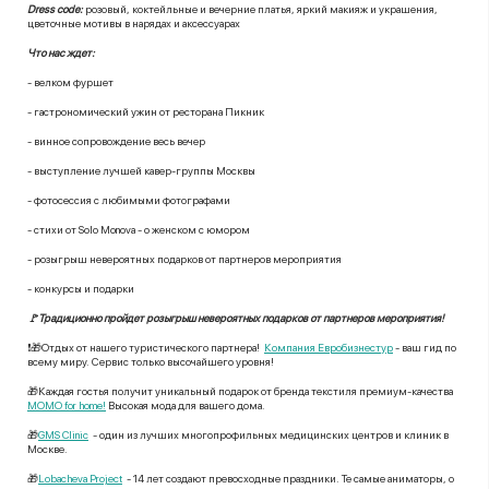
Dress code:
розовый, коктейльные и вечерние платья, яркий макияж и украшения,
цветочные мотивы в нарядах и аксессуарах
Что нас ждет:
- велком фуршет
- гастрономический ужин от ресторана Пикник
- винное сопровождение весь вечер
- выступление лучшей кавер-группы Москвы
- фотосессия с любимыми фотографами
- стихи от Solo Monova - о женском с юмором
- розыгрыш невероятных подарков от партнеров мероприятия
- конкурсы и подарки
🚩Традиционно пройдет розыгрыш невероятных подарков от партнеров мероприятия!
❗️🎁Отдых от нашего туристического партнера!
Компания Евробизнестур
- ваш гид по
всему миру. Сервис только высочайшего уровня!
🎁Каждая гостья получит уникальный подарок от бренда текстиля премиум-качества
MOMO for home!
Высокая мода для вашего дома.
🎁
GMS Clinic
- один из лучших многопрофильных медицинских центров и клиник в
Москве.
🎁
Lobacheva Project
- 14 лет создают превосходные праздники. Те самые аниматоры, о