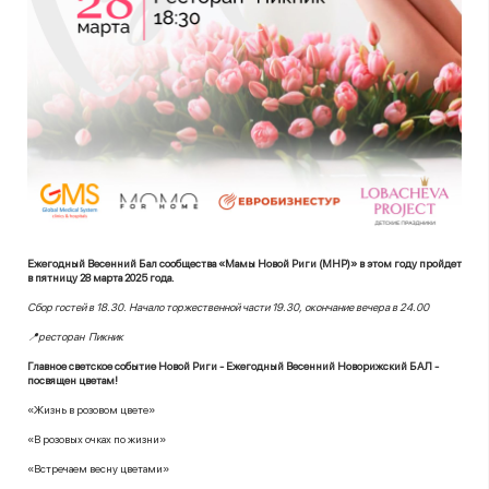
Ежегодный Весенний Бал сообщества «Мамы Новой Риги (МНР)» в этом году пройдет
в пятницу 28 марта 2025 года.
Сбор гостей в 18.30. Начало торжественной части 19.30, окончание вечера в 24.00
📍ресторан Пикник
Главное светское событие Новой Риги - Ежегодный Весенний Новорижский БАЛ -
посвящен цветам!
«Жизнь в розовом цвете»
«В розовых очках по жизни»
«Встречаем весну цветами»