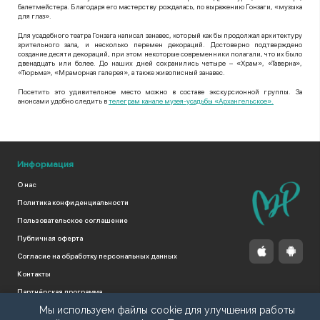
балетмейстера. Благодаря его мастерству рождалась, по выражению Гонзаги, «музыка
для глаз».
Для усадебного театра Гонзага написал занавес, который как бы продолжал архитектуру
зрительного зала, и несколько перемен декораций. Достоверно подтверждено
создание десяти декораций, при этом некоторые современники полагали, что их было
двенадцать или более. До наших дней сохранились четыре – «Храм», «Таверна»,
«Тюрьма», «Мраморная галерея», а также живописный занавес.
Посетить это удивительное место можно в составе экскурсионной группы. За
анонсами удобно следить в
телеграм канале музея-усадьбы «Архангельское».
Информация
О нас
Политика конфиденциальности
Пользовательское соглашение
Публичная оферта
Согласие на обработку персональных данных
Контакты
Партнёрская программа
Мы используем файлы cookie для улучшения работы
Поддержать проект