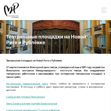
Театральные площадки на Новой
Риге и Рублёвке
Гид
Театральные площадки на Новой Риге и Рублёвке
27 марта отмечается Всемирный день театра, учрежденный еще в 1961 году на девятом
Всемирном конгрессе Международного института театра. Мы поздравляем
театральных работников и рассказываем про интересные театральные площадки в
наших краях.
Истринский драматический театр
очень любим за камерность и интересные
постановки. В пятницу и субботу дают взрослый репертуар, утром в воскресенье -
детский.
Сцена музея «Новый Иерусалим»
Театр Гонзаги в музее-усадьбе Архангельское
Сцена в музее-заповеднике Пушкина в Вяземах