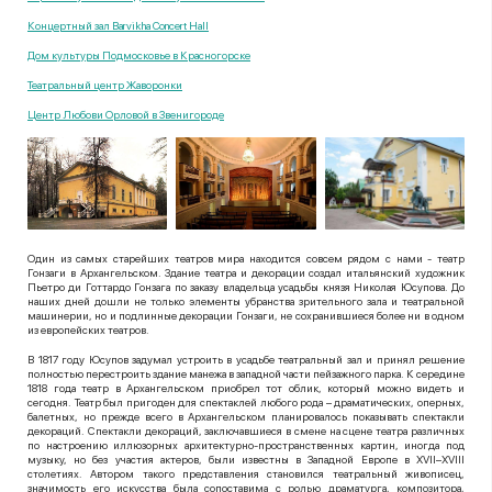
Концертный зал Barvikha Concert Hall
Дом культуры Подмосковье в Красногорске
Театральный центр Жаворонки
Центр Любови Орловой в Звенигороде
Один из самых старейших театров мира находится совсем рядом с нами - театр
Гонзаги в Архангельском. Здание театра и декорации создал итальянский художник
Пьетро ди Готтардо Гонзага по заказу владельца усадьбы князя Николая Юсупова. До
наших дней дошли не только элементы убранства зрительного зала и театральной
машинерии, но и подлинные декорации Гонзаги, не сохранившиеся более ни в одном
из европейских театров.
В 1817 году Юсупов задумал устроить в усадьбе театральный зал и принял решение
полностью перестроить здание манежа в западной части пейзажного парка. К середине
1818 года театр в Архангельском приобрел тот облик, который можно видеть и
сегодня. Театр был пригоден для спектаклей любого рода – драматических, оперных,
балетных, но прежде всего в Архангельском планировалось показывать спектакли
декораций. Спектакли декораций, заключавшиеся в смене на сцене театра различных
по настроению иллюзорных архитектурно-пространственных картин, иногда под
музыку, но без участия актеров, были известны в Западной Европе в XVII–XVIII
столетиях. Автором такого представления становился театральный живописец,
значимость его искусства была сопоставима с ролью драматурга, композитора,