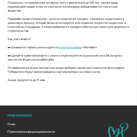
Покрышки, отправленные на свалку, могут разлагаться до 100 лет, нанося вред
окружающей среде, а при их сжигании в атмосферу выбрасываются токсичные
вещества.
Переработка автопокрышек – многоступенчатый процесс: сначала их измельчают в
резиновую крошку, которая затем используется для создания покрытий на детских и
спортивных площадках, а также добавляется в асфальтобетонные смеси для дорожного
строительства.
Как участвовать?
➡️привезите старые шины в один из
пунктов приема
«Мегабак»
➡️сделайте креативное фото с ними и опубликуйте в социальной сети ВКонтакте с
хештегом #сдалшинынаМегабак.
По завершении акции экспертное жюри выберет самые оригинальные фотографии.
Победители будут вознаграждены сертификатами на новые шины.
Акция продлится до 11 мая.
Информация
О нас
Политика конфиденциальности