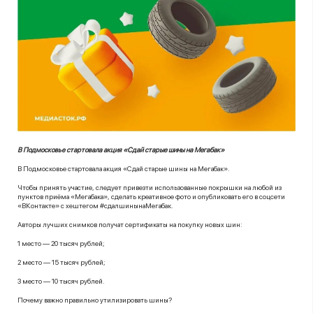
В Подмосковье стартовала акция «Сдай старые шины на Мегабак»
В Подмосковье стартовала акция «Сдай старые шины на Мегабак».
Чтобы принять участие, следует привезти использованные покрышки на любой из
пунктов приёма «Мегабака», сделать креативное фото и опубликовать его в соцсети
«ВКонтакте» с хештегом #сдалшинынаМегабак.
Авторы лучших снимков получат сертификаты на покупку новых шин:
1 место — 20 тысяч рублей;
2 место — 15 тысяч рублей;
3 место — 10 тысяч рублей.
Почему важно правильно утилизировать шины?