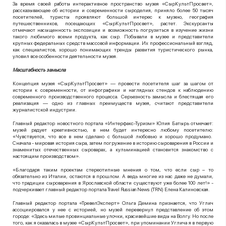
За время своей работы интерактивное пространство музея «СырКультПросвет»,
рассказывающее об истории и современности сыроделия, приняло более 50 тысяч
посетителей, туристы проявляют большой интерес к музею, география
путешественников, посещающих «СырКультПросвет», растет. Экскурсанты
отмечают насыщенность экспозиции и возможность погрузиться в изучение жизни
такого любимого всеми продукта, как сыр. Побывали в музее и представители
крупных федеральных средств массовой информации. Их профессиональный взгляд,
как специалистов, хорошо понимающих тренды развития туристического рынка,
уловил все особенности деятельности музея.
Масштабность замысла
Концепция музея «СырКультПросвет» — провести посетителя шаг за шагом от
истории к современности, от инфографики и наглядных стендов к наблюдению
современного производственного процесса. Серьезность замысла и блестящая его
реализация — одно из главных преимуществ музея, считают представители
журналистской индустрии.
Главный редактор новостного портала «Интерфакс-Туризм» Юлия Батырь отмечает:
музей радует креативностью, в нем будет интересно любому посетителю:
«Чувствуется, что все в нем сделано с большой любовью и хорошо продумано.
Сначала - мировая история сыра, затем погружение в историю сыроварения в России и
знаменитых отечественных сыроварах, а кульминацией становится знакомство с
настоящим производством».
«Благодаря таким проектам стереотипные мнения о том, что если сыр – то
обязательно из Италии, остаются в прошлом. А ведь многие из нас даже не думали,
что традиции сыроварения в Ярославской области существуют уже более 100 лет!» -
подчеркивает главный редактор портала Travel Russian News (TRN) Елена Калиновская.
Главный редактор портала «ТревелЭксперт» Ольга Демина признается, что Углич
ассоциировался у нее с историей, но музей перевернул представление об этом
городе: «Здесь милые провинциальные улочки, красивейшие виды на Волгу. Но после
того, как я оказалась в музее «СырКультПросвет», при упоминании Углича я в первую