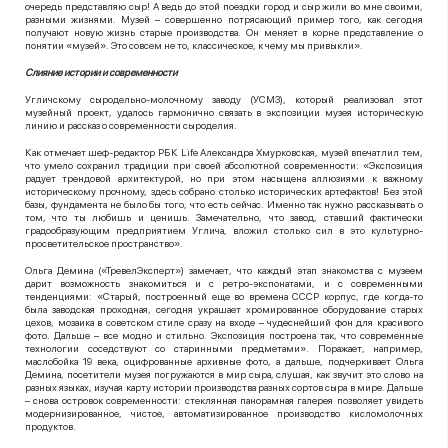
очередь представляю сыр! А ведь до этой поездки город и сыр жили во мне своими,
разными жизнями. Музей – совершенно потрясающий пример того, как сегодня
получают новую жизнь старые производства. Он меняет в корне представление о
понятии «музей». Это совсем не то, классическое, к чему мы привыкли».
Слияние истории и современности
Угличскому сыродельно-молочному заводу (УСМЗ), который реализовал этот
музейный проект, удалось гармонично связать в экспозиции музея историческую
линию и рассказ о современности сыроделия.
Как отмечает шеф-редактор РБК
Life
Александра Хмурковская, музей впечатлил тем,
что умело сохранил традиции при своей абсолютной современности: «Экспозиция
радует трендовой архитектурой, но при этом насыщена аллюзиями к важному
историческому прочному, здесь собрано столько исторических артефактов! Без этой
базы, фундамента не было бы того, что есть сейчас. Именно так нужно рассказывать о
том, что ты любишь и ценишь. Замечательно, что завод, ставший фактически
градообразующим предприятием Углича, вложил столько сил в это культурно-
просветительское пространство».
Ольга Демина («ТревелЭксперт») замечает, что каждый этап знакомства с музеем
дарит возможность знакомиться и с ретро-экспонатами, и с современными
тенденциями: «Старый, построенный еще во времена СССР корпус, где когда-то
была заводская проходная, сегодня украшает хромированное оборудование старых
цехов, мозаика в советском стиле сразу на входе – чудеснейший фон для красивого
фото. Дальше – все модно и стильно. Экспозиция построена так, что современные
технологии соседствуют со старинными предметами». Поражает, например,
маслобойка 19 века, оцифрованные архивные фото, а дальше, подчеркивает Ольга
Демина, посетители музея погружаются в мир сыра, слушая, как звучит это слово на
разных языках, изучая карту истории производства разных сортов сыра в мире. Дальше
– снова островок современности: стеклянная панорамная галерея позволяет увидеть
модернизированное, чистое, автоматизированное производство кисломолочных
продуктов.