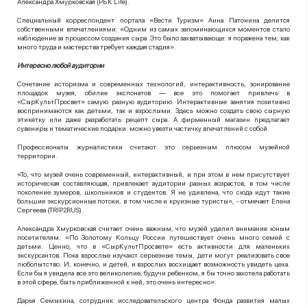
Александра Хмурковская (РБК
Life
).
Специальный корреспондент портала «Вести Туризм» Анна Патонина делится
собственными впечатлениями: «Одним из самых запоминающихся моментов стало
наблюдение за процессом создания сыра. Это было захватывающе: я поражена тем, как
много труда и мастерства требует каждая стадия».
Интересно любой аудитории
Сочетание историзма и современных технологий, интерактивность, зонирование
площадок музея, обилие экспонатов — все это помогает привлечь в
«СырКультПросвет» самую разную аудиторию. Интерактивные занятия позитивно
воспринимаются как детьми, так и взрослыми. Здесь можно создать свою сырную
этикетку или даже разработать рецепт сыра. А фирменный магазин предлагает
сувениры и тематические подарки: можно увезти частичку впечатлений с собой.
Профессионалы журналистики считают это серьезным плюсом музейной
территории.
«То, что музей очень современный, интерактивный, и при этом в нем присутствует
историческая составляющая, привлекает аудитории разных возрастов, в том числе
поколение зумеров, школьников и студентов. Я не удивлена, что сюда идут такие
большие экскурсионные потоки, в том числе и круизные туристы», - отмечает Елена
Сергеева (
TRIP
2
RUS
).
Александра Хмурковская считает очень важным, что музей уделил внимание юным
посетителям: «По Золотому Кольцу России путешествует очень много семей с
детьми. Ценно, что в «СырКультПросвете» есть активности для маленьких
экскурсантов. Пока взрослые изучают серьезные темы, дети могут реализовать свое
любопытство. И, конечно, и детей, и взрослых восхищает возможность увидеть цеха.
Если бы я увидела все это великолепие, будучи ребенком, я бы точно захотела работать
в этой сфере, быть приближенной к ней, это очень интересно».
Дарья Семыкина, сотрудник исследовательского центра Фонда развития малых