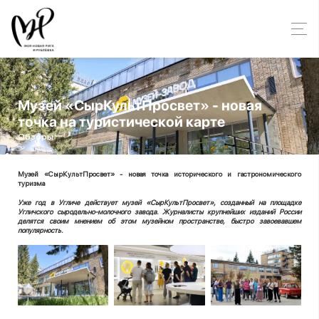
Музей «СырКультПросвет» - новая
точка на туристической карте
Обзоры
Музей «СырКультПросвет» - новая точка исторического и гастрономического
туризма
Уже год в Угличе действует музей «СырКультПросвет», созданный на площадке
Угличского сыродельно-молочного завода. Журналисты крупнейших изданий России
делятся своим мнением об этом музейном пространстве, быстро завоевавшем
популярность.