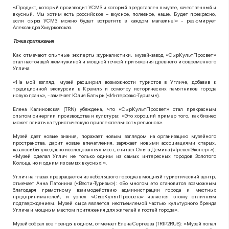
«Продукт, который производит УСМЗ и который представлен в музее, качественный и
вкусный. Мы хотим есть российское – вкусное, полезное, наше. Будет прекрасно,
если сыры УСМЗ можно будет встретить в каждом магазине!» - резюмирует
Александра Хмурковская.
Точка притяжения
Как отмечают опытные эксперты журналистики, музей-завод «СырКультПросвет»
стал настоящей жемчужиной и мощной точкой притяжения древнего и современного
Углича.
«На мой взгляд, музей расширил возможности туристов в Угличе, добавив к
традиционной экскурсии в Кремль и осмотру исторических памятников города
новую грань», - замечает Юлия Батырь («Интерфакс-Туризм»).
Елена Калиновская (TRN) убеждена, что «СырКультПросвет» стал прекрасным
опытом синергии производства и культуры: «Это хороший пример того, как бизнес
может влиять на туристическую привлекательность регионов».
Музей дает новые знания, поражает новым взглядом на организацию музейного
пространства, дарит новые впечатления, заряжает новыми ассоциациями старых,
казалось бы уже давно исследованных мест, считает Ольга Демина («ТревелЭксперт»):
«Музей сделал Углич не только одним из самых интересных городов Золотого
Кольца, но и одним из самых вкусных!».
Углич на глазах превращается из небольшого городка в мощный туристический центр,
отмечает Анна Патонина («Вести-Туризм»): «Во многом это становится возможным
благодаря грамотному взаимодействию администрации города и местных
предпринимателей, и успех «СырКультПросвета» является этому отличным
подтверждением. Музей сыра является неотъемлемой частью культурного бренда
Углича и мощным местом притяжения для жителей и гостей города».
Музей собрал все тренды в одном, отмечает Елена Сергеева (
TRIP
2
RUS
): «Музей попал