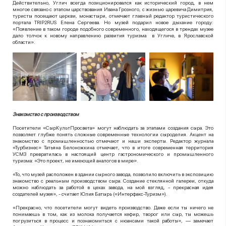
Действительно, Углич всегда позиционировался как исторический город, в нем
многое связано с этапом царствования Ивана Грозного, с жизнью царевича Димитрия,
туристы посещают церкви, монастыри, отмечает главный редактор туристического
портала
TRIP
2
RUS
Елена Сергеева. Но музей подарил новое дыхание городу:
«Появление в таком городе подобного современного, находящегося в трендах музее
дало толчок к новому направлению развития туризма в Угличе, в Ярославской
области».
Знакомство с производством
Посетители «СырКультПросвета» могут наблюдать за этапами создания сыра. Это
позволяет глубже понять сложные современные технологии сыроделия. Акцент на
знакомство с промышленностью отмечают и наши эксперты. Редактор журнала
«Турбизнес» Татьяна Белоножкина отмечает, что в итоге современная территория
УСМЗ превратилась в настоящий центр гастрономического и промышленного
туризма: «Это проект, не имеющий аналогов в мире».
«То, что музей расположен в здании сырного завода, позволило включить в экспозицию
знакомство с реальным производством сыра. Создание стеклянной галереи, откуда
можно наблюдать за работой в цехах завода, на мой взгляд, - прекрасная идея
создателей музея», - считает Юлия Батырь («Интерфакс-Туризм»).
«Прекрасно, что посетители могут видеть производство. Даже если ты ничего не
понимаешь в том, как из молока получается кефир, творог или сыр, ты можешь
погрузиться в процесс и познакомиться с нюансами такой работы», — замечает