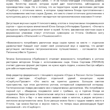
открытием, - говорит Дарья Скачек. — И не только благодаря стильному дизайну
музея, богатству знаний, которые музей дает посетителям, наблюдению за
производством сыра. Но и потому, что на территории музея расположен ресторан
«СырБор», с отличным меню, в котором представлены блюда приготовленные с
использованием местных сыров. Думаю, это место станет отличным дополнением к
культурному досугу и позволит насладиться гастрономическими изысками Углича».
Дегустация вкусных сыров Угличского завод, а потом и покупка самых понравившихся
сортов — одно из ярких впечатлений Юлии Батырь («Интерфакс-Туризм»): «Эта часть
экскурсии прекрасно дополняет визит в музей. Кстати, фасованные местные сыры в
фирменных упаковках станут отличным сувениром из Углича. Особенно могу
рекомендовать «Этельский» и «Пошехонский»».
«Возможность попробовать различные виды сыров прямо на месте — отдельное
удовольствие! Каждый сорт имеет свой уникальный вкус и характер, что делает
дегустацию настоящим гастрономическим путешествием», - соглашается Анна
Патонина («Вест
и Туризм»).
Татьяна Белоножкина («Турбизнес») отмечает возможность попробовать в уютном
ресторане авторские блюда с использованием сыра. Елена Сергеева (
TRIP
2
RUS
)
считает удачным формат ресторана: не нужно ждать подачи, а можно быстро набрать
для себя интересные блюда.
Шеф-редактор федерального глянцевого журнала «Отдых в России» Антон Семенов
считает ресторан «СырБор» отдельной удачей концепции музея
«СырКультПросвет»: «Это место нас приятно удивило. Большое светлое
пространство, при этом достаточно уютное, интересный современный интерьер.
Гостеприимные повара рассказали все о предлагаемых деликатесах. Мы попробовали
сырный суп – объеденье, понравился салат с грибами, ну и горячие блюда не
подкачали: бефстроганов и брюссельская капуста в сливках и с ветчиной – пальчики
оближешь. Есть и бар – в нем можно заказать кофе и напитки, а рядом витрина с
неплохим ассортиментом вина. Если раньше можно было с трудом назвать место в
Угличе, где можно быстро и вкусно поесть, то теперь наша рекомендация будет
однозначной – это «СырБор»».