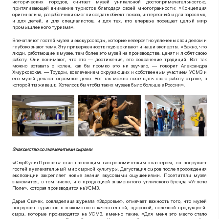
исторических городов, считает музей уникальной достопримечательностью,
притягивающей внимание туристов благодаря своей многогранности: «Концепция
оригинальна, разработчики смогли создать объект показа, интересный и для взрослых,
и для детей, и для специалистов, и для тех, кто впервые посещает целый мир
промышленного туризма».
Впечатляют гостей музея и экскурсоводы, которые невероятно увлечены свои делом и
глубоко знают тему. Эту приверженность подчеркивают и наши эксперты. «Важно, что
люди, работающие в музее, тем более это музей на производстве, ценят и любят свою
работу. Они понимают, что это — достижения, это сохранение традиций. Вот так
можно вставать с колен, как бы громко это ни звучало, — говорит Александра
Хмурковская. — Трудом, вовлечением окружающих и собственным участием УСМЗ и
его музей делают огромное дело. Вот так можно посвящать свою работу стране, в
которой ты живешь. Хотелось бы чтобы таких музеев было больше в России».
Знакомство со знаменитыми сырами
«СырКультПросвет» стал настоящим гастрономическим кластером, он погружает
гостей в увлекательный мир сырной культуры. Дегустация сыров после прохождения
экспозиции закрепляет новые знания вкусовыми ощущениями. Посетители музея
знакомятся, в том числе, и с продукцией знаменитого угличского бренда «Углече
Поле», которая производится на УСМЗ.
Дарья Скачек, совладелица журнала «Здоровье», отмечает важность того, что музей
погружает туристов в знакомство с качественной, здоровой, полезной продукцией:
сыры, которые производятся на УСМЗ, именно такие. «Для меня это место стало