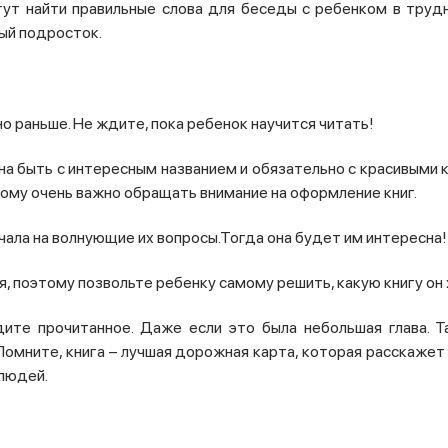
огут найти правильные слова для беседы с ребенком в тру
ый подросток.
о раньше. Не ждите, пока ребенок научится читать!
на быть с интересным названием и обязательно с красивыми 
тому очень важно обращать внимание на оформление книг
.
чала на волнующие их вопросы.Тогда она будет им интересна!
я, поэтому позвольте
ребенку самому решить, какую книгу он
дите прочитанное. Даже если это была небольшая глава. Т
 Помните, книга – лучшая дорожная карта, которая расскажет
 людей.