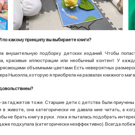
И по какому принципу вы выбираете книги?
ла внушительную подборку детских изданий.
Чтобы попас
ма
,
красивые иллюстрации или необычный контент
.
У каждо
отрясающими объемными цветами.
Есть невероятных размеров
тера Ньюэлла, которую я приобрела на развалах книжного маг
 удовольствием?
-за гаджетов тоже. Старшие дети с детства были приучены ч
 животе, она категорически не давала мне читать, а когд
бы не брать книгу в руки…пока я пыталась подобрать интересн
и даже подкупала (категорически неэффективно). Всегда поб