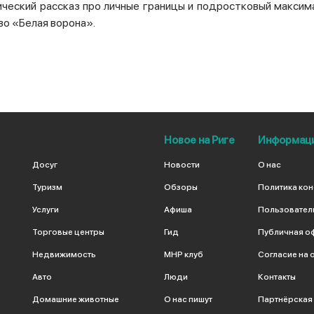
ический рассказ про личные границы и подростковый максим
о «Белая ворона».
Новое на Риге
Информац
Досуг
Новости
О нас
Туризм
Обзоры
Политика ко
Услуги
Афиша
Пользовател
Торговые центры
Гид
Публичная о
Недвижимость
МНР клуб
Согласие на 
Авто
Люди
Контакты
Домашние животные
О нас пишут
Партнёрская