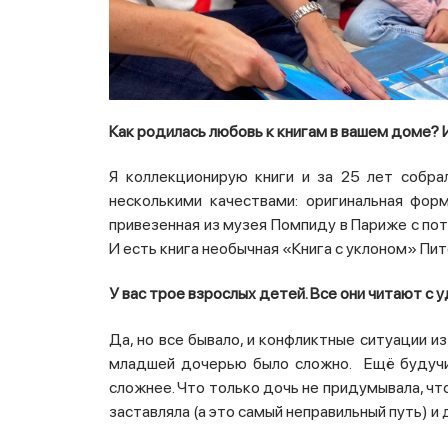
Как родилась любовь к книгам в вашем доме? 
Я коллекционирую книги и за 25 лет собра
несколькими качествами:
оригинальная фор
привезенная из музея Помпиду в Париже с п
И есть книга необычная «Книга с уклоном» Пи
У вас трое взрослых детей. Все они читают с
Да, но
все бывало, и конфликтные ситуации из
младшей дочерью было сложно. Ещё будучи в
сложнее. Что только дочь не придумывала, что
заставляла (а это самый неправильный путь) 