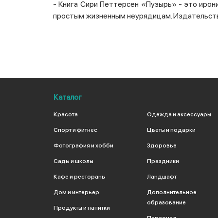
- Книга Сири Петтерсен «Пузырь» - это ирон
простым жизненным неурядицам. Издательств
Каталог
Красота
Одежда и аксессуары
Спорт и фитнес
Цветы и подарки
Фотография и хобби
Здоровье
Сады и школы
Праздники
Кафе и рестораны
Ландшафт
Дом и интерьер
Дополнительное
образование
Продукты и напитки
Персонал