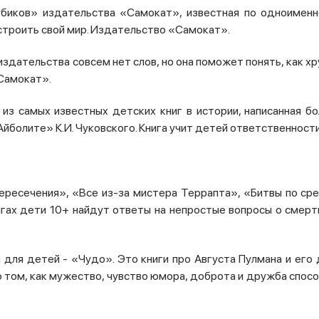
убиков» издательства «Самокат», известная по одноимен
строить свой мир. Издательство «Самокат».
издательства совсем нет слов, но она поможет понять,
как х
Самокат».
из самых известных детских книг в истории, написанная б
болите» К.И. Чуковского. Книга учит детей ответственности
 пересечения», «Все из-за мистера Террапта», «Битвы по с
гах дети 10+ найдут ответы на непростые вопросы о смерти
 для детей - «Чудо». Это книги про Августа Пулмана и его
 о том, как мужество, чувство юмора, доброта и дружба спо