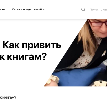
сти
Каталог предложений
. Как привить
к книгам?
к книгам?