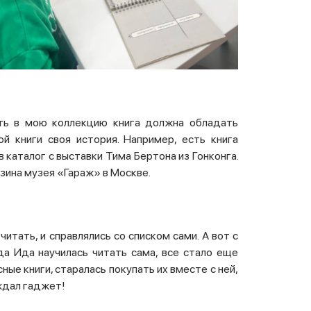
ть в мою коллекцию книга должна обладать
й книги своя история. Например, есть книга
 каталог с выставки Тима Бертона из Гонконга.
азина музея «Гараж» в Москве.
итать, и справлялись со списком сами. А вот с
а Ида научилась читать сама, все стало еще
ые книги, старалась покупать их вместе с ней,
еждал гаджет!