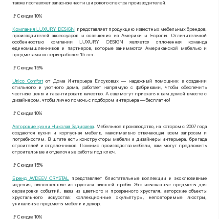
также поставляет запасные части широкого спектра производителей.
🚩Скидка 10%
Компания LUXURY DESIGN
представляет продукцию известных мебельных брендов,
производителей аксессуаров и освещения из Америки и Европы. Отличительной
особенностью компании LUXURY DESIGN является сплоченная команда
единомышленников и партнеров, которые занимаются Американской мебелью и
предметами интерьера более 15 лет.
🚩Скидка 15%
Unico Comfort
от Дома Интерьера Елсуковых — надежный помощник в создании
стильного и уютного дома, работает напрямую с фабриками, чтобы обеспечить
честные цены и гарантировать качество. А еще могут приехать к вам домой вместе с
дизайнером, чтобы лично помочь с подбором интерьера — бесплатно!
🚩Скидка 10%
Авторские кухни Николая Задираева
. Мебельное производство, на котором с 2007 года
создаются кухни и корпусная мебель, максимально отвечающая всем запросам и
потребностям. В штате есть конструкторы мебели и дизайнеры интерьера, бригада
строителей и отделочников. Помимо производства мебели, вам могут предложить
строительные и отделочные работы под ключ.
🚩Скидка 15%
Бренд AVDEEV CRYSTAL
представляет блистательные коллекции и эксклюзивные
изделия, выполненные из хрусталя высшей пробы. Это изысканные предметы для
сервировки событий, вазы из цветного и прозрачного хрусталя, авторские объекты
хрустального искусства: коллекционные скульптуры, неповторимые люстры,
уникальные предметы мебели и декор.
🚩Скидка 10%