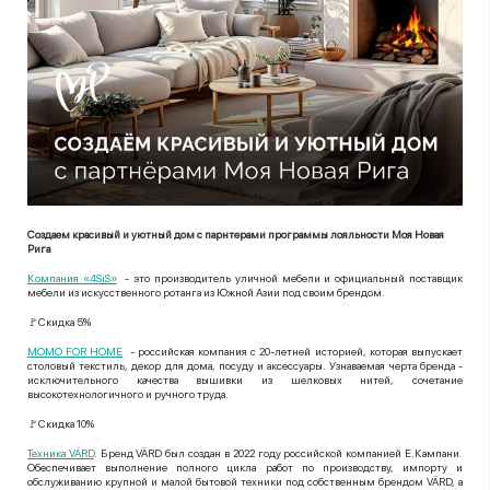
Создаем красивый и уютный дом с парнтерами программы лояльности Моя Новая
Рига
Компания «4SiS»
- это производитель уличной мебели и официальный поставщик
мебели из искусственного ротанга из Южной Азии под своим брендом.
🚩Скидка 5%
МОМО FOR HOME
- российская компания с 20-летней историей, которая выпускает
столовый текстиль, декор для дома, посуду и аксессуары. Узнаваемая черта бренда -
исключительного качества вышивки из шелковых нитей, сочетание
высокотехнологичного и ручного труда.
🚩Скидка 10%
Техника VÄRD
. Бренд VÄRD был создан в 2022 году российской компанией Е.Кампани.
Обеспечивает выполнение полного цикла работ по производству, импорту и
обслуживанию крупной и малой бытовой техники под собственным брендом VÄRD, а