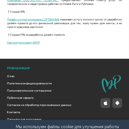
Компания ООО"ЕСГКН "КОМПАС"
предоставляет полный спектр услуг по
геодезическим и кадастровым работам по Новой Риге и Рублевке.
🚩Скидка 10%
Дизайн-студия интерьера LOFT&HOME
оказывает услугу полного цикла: от разработки
дизайн-проекта до его финальной реализации для тех, кому нужен дом мечты, а не
просто красивые картинки!
🚩Скидка 15% на разработку дизайн-проекта.
Как получить карту МНР
Информация
О нас
Политика конфиденциальности
Пользовательское соглашение
Публичная оферта
Согласие на обработку персональных данных
Контакты
Партнёрская программа
Мы используем файлы cookie для улучшения работы
Поддержать проект