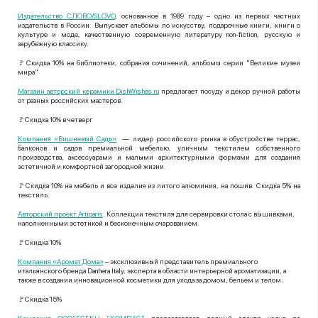
Издательство СЛОВО/SLOVO
, основанное в 1989 году – одно из первых частных
издательств в России. Выпускает альбомы по искусству, подарочные книги, книги о
культуре и моде, качественную современную литературу non-fiction, русскую и
зарубежную классику.
🚩Скидка 10% на библиотеки, собрания сочинений, альбомы серии "Великие музеи
мира"
Магазин авторский керамики DishWishes.ru
предлагает посуду и декор ручной работы
от разных российских мастеров.
🚩Скидка 10% в четверг
Компания «Вишневый Садъ»
— лидер российского рынка в обустройстве террас,
балконов и садов премиальной мебелью, уличным текстилем собственного
производства, аксессуарами и малыми архитектурными формами для создания
эстетичной и комфортной загородной жизни.
🚩Скидка 10% на мебель и все изделия из литого алюминия, на пошив. Скидка 5% на
текстиль.
Авторский проект Artiparis
. Коллекции текстиля для сервировки стола с вышивками,
наполненными эстетикой и бесконечным очарованием.
🚩Скидка 10%
Компания «Аромат Дома»
– эксклюзивный представитель премиального
итальянского бренда Danhera Italy, эксперта в области интерьерной ароматизации, а
также в создании инновационной косметики для ухода за домом, бельем и телом.
🚩Скидка 15%