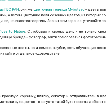
цы ГБС РАН
, они же
цветочная теплица Mybotsad
– цветы пря
ями, а летом цветущие поля сезонных цветов, из которых 
инии, начинаются георгины. Звоните им заранее, уточняйте по
lose to Nature
. С любовью к своему делу - не только свеж
аделица бренда - фотограф, зайти полюбоваться фотографиям
резанные цветы, но и семена, клубни, есть обучающие лекц
на сайте отдельное удовольствие.
 красивую корзинку, шляпку, секатор и отправляйтесь в ц
метелки сухоцветов - в августе такой букет всегда добавит 