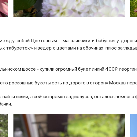
между собой Цветочным - магазинчики и бабушки у доро
ых табуреток» и ведер с цветами на обочинах, плюс загляды
льинском шоссе - купили огромный букет лилий 400₽, георгин
асто роскошные букеты есть по дороге в сторону Москвы пе
найти лилии, а сейчас время гладиолусов, осталось немного
бачки.