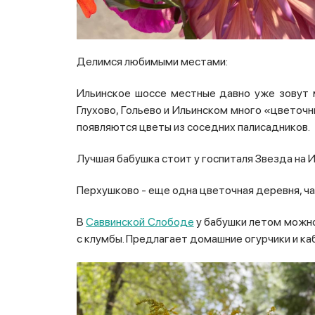
Делимся любимыми местами:
Ильинское шоссе местные давно уже зовут 
Глухово, Гольево и Ильинском много «цветочн
появляются цветы из соседних палисадников.
Лучшая бабушка стоит у госпиталя Звезда на И
Перхушково - еще одна цветочная деревня, ч
В
Саввинской Слободе
у бабушки летом можно 
с клумбы. Предлагает домашние огурчики и ка