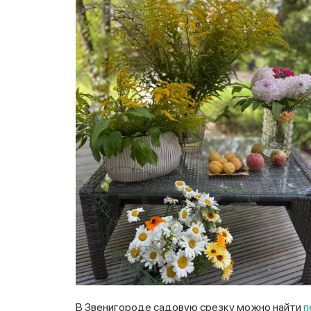
В Звенигороде садовую срезку можно найти
п