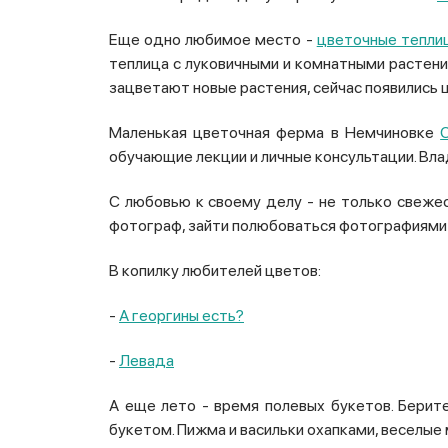
Еще одно любимое место -
цветочные тепли
теплица с луковичными и комнатными растени
зацветают новые растения, сейчас появились ц
Маленькая цветочная ферма в Немчиновке
C
обучающие лекции и личные консультации. Вл
С любовью к своему делу - не только свежес
фотограф, зайти полюбоваться фотографиями 
В копилку любителей цветов:
-
А георгины есть?
-
Левада
А еще лето - время полевых букетов. Берите
букетом. Пижма и васильки охапками, веселые 