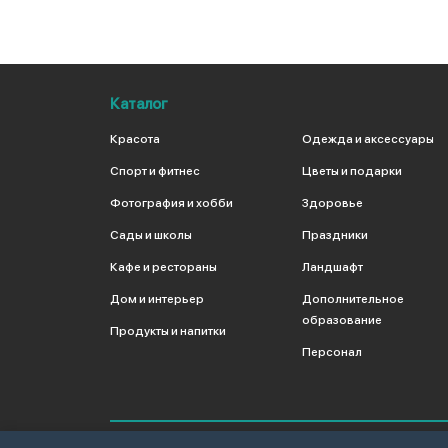
Каталог
Красота
Одежда и аксессуары
Спорт и фитнес
Цветы и подарки
Фотография и хобби
Здоровье
Сады и школы
Праздники
Кафе и рестораны
Ландшафт
Дом и интерьер
Дополнительное
образование
Продукты и напитки
Персонал