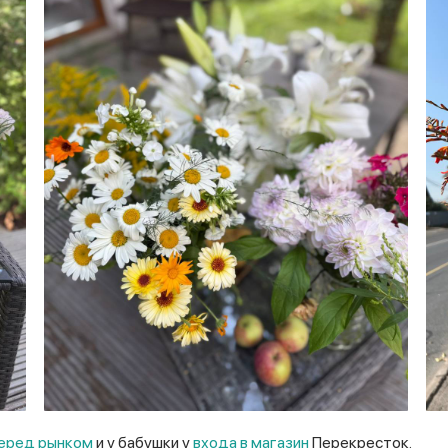
еред рынком
и у бабушки у
входа в магазин
Перекресток.