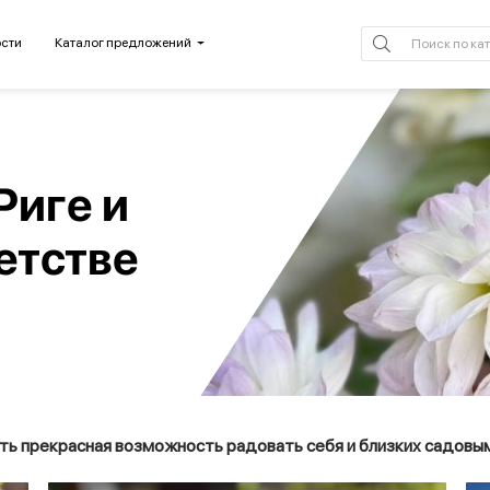
сти
Каталог предложений
Риге и
етстве
есть прекрасная возможность радовать себя и близких садовы