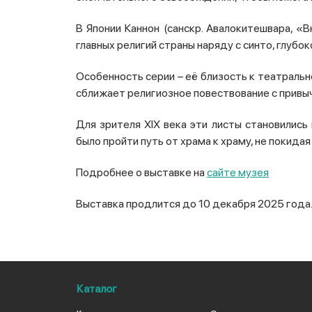
В Японии Каннон (санскр. Авалокитешвара, «
главных религий страны наряду с синто, глубок
Особенность серии – её близость к театрально
сближает религиозное повествование с привы
Для зрителя XIX века эти листы становились
было пройти путь от храма к храму, не покида
Подробнее о выставке на
сайте музея
Выставка продлится до 10 декабря 2025 года
Каталог