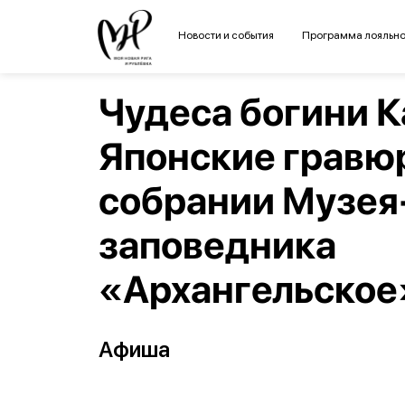
Новости и события
Программа лояльно
Чудеса богини К
Японские гравю
собрании Музея
заповедника
«Архангельское
Афиша