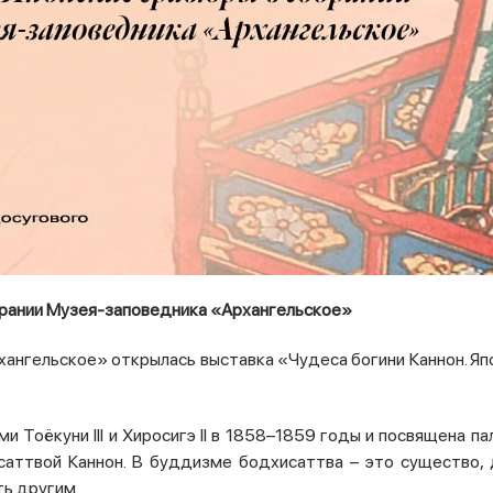
обрании Музея-заповедника «Архангельское»
рхангельское» открылась выставка «Чудеса богини Каннон. Я
 Тоёкуни III и Хиросигэ II в 1858–1859 годы и посвящена п
саттвой Каннон. В буддизме бодхисаттва – это существо, 
ь другим.