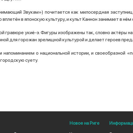
Внимающий Звукам») почитается как милосердная заступниц
о вплетён в японскую культуру, и культ Каннон занимает в нём
й гравюре укиё-э. Фигуры изображены так, словно актёры на 
чной для горожан зрелищной культурой и делает героев пред
 и напоминанием о национальной истории, и своеобразной «
я городскую суету.
.
Новое на Риге
Информац