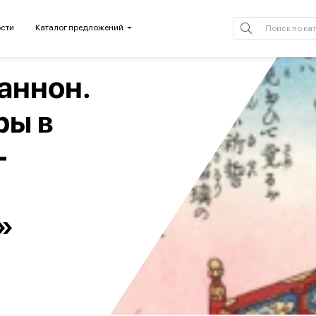
сти
Каталог предложений
аннон.
ры в
-
»