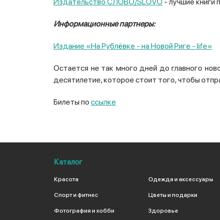
Издательство СЛОВО/SLOVO
- лучшие книги 
Информационные партнеры:
Издание «На Рублёвке - на Новой Риге - life»
Остается не так много дней до главного нов
десятилетие, которое стоит того, чтобы отпр
Билеты по
ссылке
Каталог
Красота
Одежда и аксессуары
Спорт и фитнес
Цветы и подарки
Фотография и хобби
Здоровье