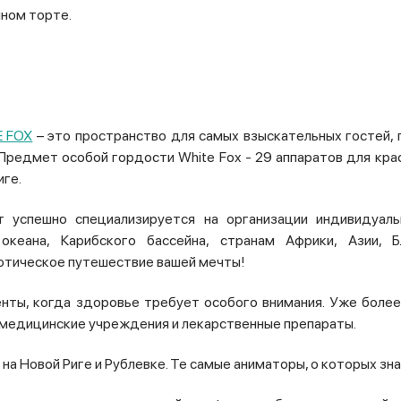
чном торте.
E FОХ
– это пространство для самых взыскательных гостей, 
редмет особой гордости White Fox - 29 аппаратов для крас
иге.
успешно специализируется на организации индивидуальн
кеана, Карибского бассейна, странам Африки, Азии, 
тическое путешествие вашей мечты!
ы, когда здоровье требует особого внимания. Уже более
 медицинские учреждения и лекарственные препараты.
на Новой Риге и Рублевке. Те самые аниматоры, о которых зна