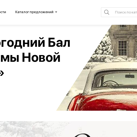
сти
Каталог предложений
годний Бал
амы Новой
»