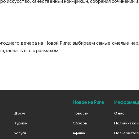
про искусство, качественный нон-фикшн, собрания сочинений и
огоднего вечера на Новой Риге: выбираем
самые смелые наря
аздновать его с размахом!
Новое на Риге
Информац
Досуг
Новости
О нас
Туризм
Обзоры
Политика ко
Услуги
Афиша
Пользовател