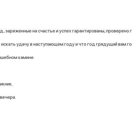
д, заряженные на счастье и успех гарантированы, проверено 
е искать удачу в наступающем году и что год грядущий вам го
лшебном камине.
икник.
вечера.