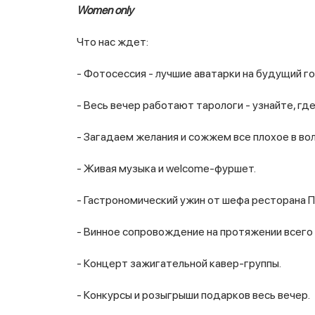
Women only
Что нас ждет:
- Фотосессия - лучшие аватарки на будущий го
- Весь вечер работают тарологи - узнайте, гд
- Загадаем желания и сожжем все плохое в во
- Живая музыка и welcome-фуршет.
- Гастрономический ужин от шефа ресторана П
- Винное сопровождение на протяжении всего 
- Концерт зажигательной кавер-группы.
- Конкурсы и розыгрыши подарков весь вечер.