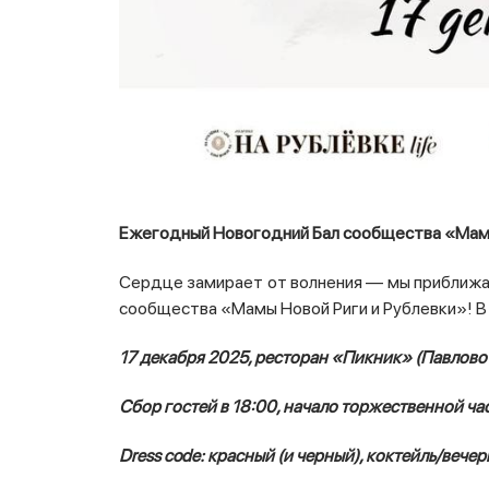
Ежегодный Новогодний Бал сообщества «Мамы
Сердце замирает от волнения — мы приближа
сообщества «Мамы Новой Риги и Рублевки»! В эт
17 декабря 2025, ресторан «Пикник» (Павлово
Сбор гостей в 18:00, начало торжественной час
Dress code: красный (и черный), коктейль/вечер