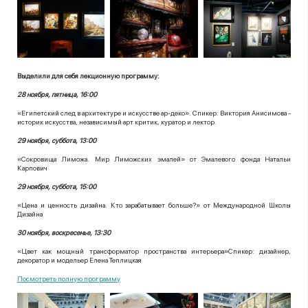
Выделили для себя лекционную программу:
28 ноября, пятница, 16:00
«Египетский след в архитектуре и искусстве ар-деко». Спикер: Виктория Анисимова -
историк искусства, независимый арт критик, куратор и лектор.
29 ноября, суббота, 13:00
«Сокровища Лиможа. Мир Лиможских эмалей» от Эмалевого фонда Натальи
Карпович
29 ноября, суббота, 15:00
«Цена и ценность дизайна. Кто зарабатывает больше?» от Международной Школы
Дизайна
30 ноября, воскресенье, 13:30
«Цвет как мощный трансформатор пространства интерьера»Спикер: дизайнер,
декоратор и модельер Елена Теплицкая
Посмотреть полную программу