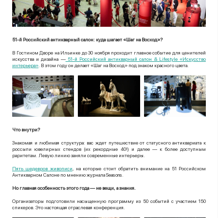
51-й Российский антикварный салон: куда шагает «Шаг на Восход»?
В Гостином Дворе на Ильинке до 30 ноября проходит главное событие для ценителей
искусства и дизайна —
51-й Российский антикварный салон & Lifestyle «Искусство
интерьера»
. В этом году он делает «Шаг на Восход» под знаком красного цвета.
Что внутри?
Знакомая и любимая структура: вас ждет путешествие от статусного антиквариата к
россыпи ювелирных стендов (их рекордные 40!) и далее — к более доступным
раритетам. Левую линию заняли современные интерьеры.
Пять шедевров живописи
, на которые стоит обратить внимание на 51 Российском
Антикварном Салоне по мнению журнала Seasons.
Но главная особенность этого года — не вещи, а знания.
Организаторы подготовили насыщенную программу из 50 событий с участием 150
спикеров. Это настоящая отраслевая конференция.