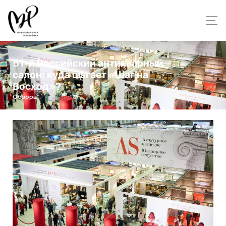
51-й Российский антикварный
салон: куда шагает «Шаг на
Восход»?
Обзоры