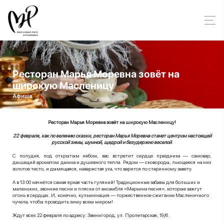
Ресторан Марья Моревна зовёт на
широкую Масленицу
Афиша
Ресторан Марья Моревна зовёт на широкую Масленицу!
22 февраля, как по велению сказки, ресторан Марья Моревна станет центром настоящей
русской зимы, шумной, щедрой и безудержно веселой
.
С полудня, под открытым небом, вас встретит сердце праздника — самовар,
дышащий ароматом дымка и душевного тепла. Рядом — сковороды, льющееся на них
золотое тесто, и дымящаяся, наваристая уха, что варится по старинному завету.
А в 13:00 начнётся самая яркая часть гуляний! Традиционные забавы для больших и
маленьких, звонкие песни и пляски от ансамбля «Марьина песня», которые зажгут
огонь в сердцах. И, конечно, кульминация — торжественное сжигание Масленичного
чучела, чтобы проводить зиму всем миром!
Ждут всех 22 февраля по адресу: Звенигород, ул. Пролетарская, 19/6.