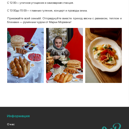
С 12:00— уличное угощение и самоварная станция.
С 13:00до 15:00— главные гуляния, концерт и проводы зимы.
Приезжайте всей семьёй. Отпразднуйте вместе приход весны с размахом, теплом и
блинами — румяным чудом от Марьи Моревны!
Информация
О нас