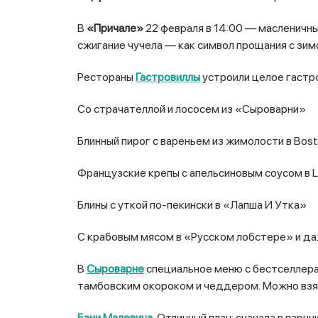
В
«Причале»
22 февраля в 14:00 — масленичны
сжигание чучела — как символ прощания с зимо
Рестораны
Гастровиллы
устроили целое гастр
Со страчателлой и лососем из «Сыроварни»
Блинный пирог с вареньем из жимолости в Bos
Французские крепы с апельсиновым соусом в L
Блины с уткой по-пекински в «Лапша И Утка»
С крабовым мясом в «Русском лобстере» и даж
В
Сыроварне
специальное меню с бестселлерам
тамбовским окороком и чеддером. Можно взят
Бани Малевича
.
Отличный план: сначала в парн