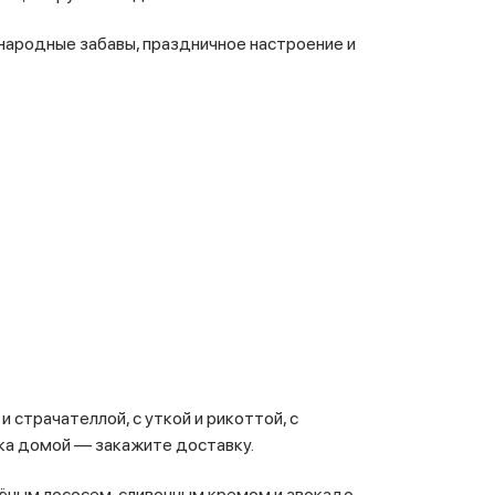
 народные забавы, праздничное настроение и
 страчателлой, с уткой и рикоттой, с
ка домой — закажите доставку.
лёным лососем, сливочным кремом и авокадо —