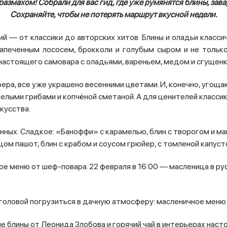
 размахом!
Собрали для вас гид, где уже румянятся блины, зава
Сохраняйте, чтобы не потерять маршрут вкусной недели.
 — от классики до авторских хитов. Блины и оладьи классиче
запеченным лососем, брокколи и голубым сыром и не толь
 настоящего самовара с оладьями, вареньем, медом и сгущенко
ера, все уже украшено весенними цветами. И, конечно, угоща
елыми грибами и копчёной сметаной. А для ценителей классик
кусства.
ных. Сладкое: «Баноффи» с карамелью, блин с творогом и ман
цом пашот, блин с крабом и соусом грюйер, с томленой капус
е меню от шеф-повара. 22 февраля в 16:00 — масленица в рус
с головой погрузиться в дачную атмосферу: масленичное меню
 блины от Леонида Злобова и горячий чай в интерьерах наст