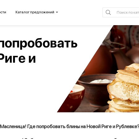
сти
Каталог предложений
 попробовать
Риге и
Масленица! Где попробовать блины на Новой Риге и Рублевке