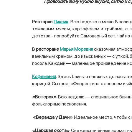
Провожать зиму нужно вкусно, сытно и с
Ресторан
Пикник
.
Всю неделю в меню 8 позиций
томленым мясом, картофелем и грибами, с 
детства - попробуйте Самоварный сет. Чай из
В
ресторане
Марья Моревна
сказочная атмосф
ванильным кремом, до изысканных — с уткой, б
посола. Каждый — маленькое произведение ис
Кофемания
.
Здесь блины от нежных до насыщен
корицей. Сытное: «Флорентин» с лососем и яй
«Ветерок»
. Всю неделю — специальное блинно
фольклорные песнопения.
«Веранда у Дачи»
. Идеальное место, чтобы 
«Царская охота»
. Свежеиспечённые ароматные