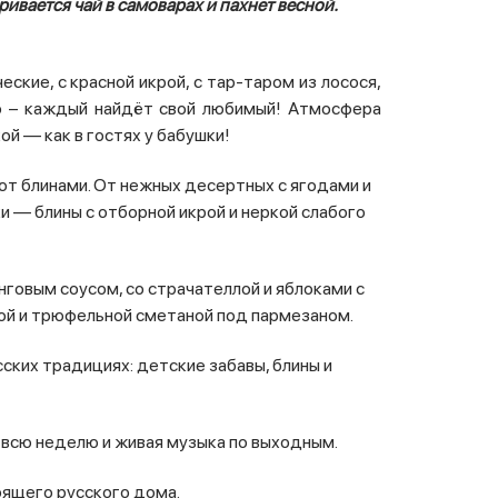
ривается чай в самоварах и пахнет весной.
ские, с красной икрой, с тар-таром из лосося,
ко – каждый найдёт свой любимый! Атмосфера
й — как в гостях у бабушки!
ют блинами. От нежных десертных с ягодами и
и — блины с отборной икрой и неркой слабого
говым соусом, со страчателлой и яблоками с
той и трюфельной сметаной под пармезаном.
ских традициях: детские забавы, блины и
 всю неделю и живая музыка по выходным.
оящего русского дома.