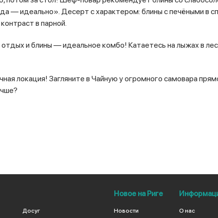
ода — идеально». Десерт с характером: блины с печёными в 
 контраст в парной.
й отдых и блины — идеальное комбо! Катаетесь на лыжах в ле
очная локация! Загляните в Чайную у огромного самовара прям
учше?
Новое на Риге
Информац
Досуг
Новости
О нас