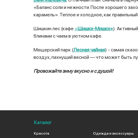
«Баланс соли и нежности. После хорошего зах
карамель». Теплое и холодное, как правильный
Шишкин лес (кафе
«
Шишки-Мишки»
). Активны
блинами с чаем в уютном кафе.
Мещерский парк (
Лесная чайная
) - самая сказ
воздух, пахнущий весной — что может быть л
Провожайте зиму вкусно и с душой!
Каталог
Красота
Одежда и аксессуары