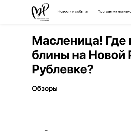
Новости и события
Программа лояльно
Масленица! Где
блины на Новой 
Рублевке?
Обзоры