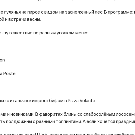
е гулянья на пирсе с видом на заснеженный лес. В программе:
й и встречи весны.
о-путешествие по разным уголкам меню:
ton
a Poste
е с итальянским ростбифом в Pizza Volante
и и новинками. В фаворитах блины со слабосолёным лососем и
ь полдюжины с разными топпингами. А если хочется праздни
ую, потом за стол! Шеф-повар рекомендует блины со слабосо