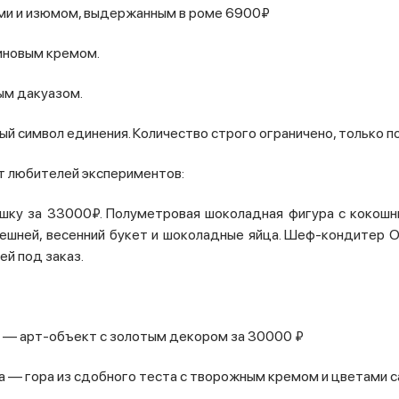
тами и изюмом, выдержанным в роме 6900₽
синовым кремом.
ым дакуазом.
ый символ единения. Количество строго ограничено, только по
т любителей экспериментов:
шку за 33000₽. Полуметровая шоколадная фигура с кокошн
решней, весенний букет и шоколадные яйца. Шеф‑кондитер
ей под заказ.
» — арт‑объект с золотым декором за 30000 ₽
ra — гора из сдобного теста с творожным кремом и цветами 