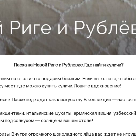
Пасха на Новой Риге и Рублевке. Где найти куличи?
авим на стол и что подарим близким. Если вы хотите, чтобы э
у мест, где можно купить куличи. Ловите вдохновение!
десь к Пасхе подходят как к искусству. В коллекции — настоя
кцентами: итальянские цукаты, армянская вишня, узбекский
м подсолнухом — солнце на вашем столе!
изы. Внутри огромного шоколадного яйца вас ждет не игруш