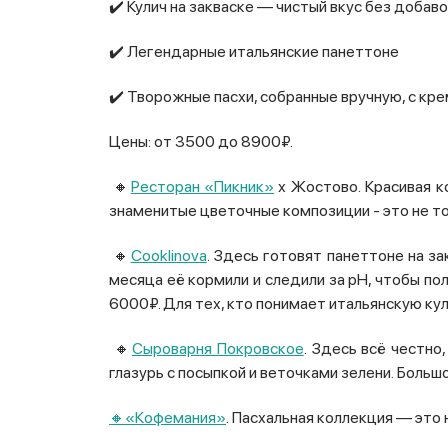
✔️ Кулич на закваске — чистый вкус без добав
✔️ Легендарные итальянские панеттоне
✔️ Творожные пасхи, собранные вручную, с кр
Цены: от 3500 до 8900₽.
🔸
Ресторан «Пикник»
х Жостово. Красивая к
знаменитые цветочные композиции - это не то
🔸
Cooklinova
. Здесь готовят панеттоне на за
месяца её кормили и следили за pH, чтобы по
6000₽. Для тех, кто понимает итальянскую кул
🔸
Сыроварня Покровское
. Здесь всё честно
глазурь с посыпкой и веточками зелени. Большо
🔸«Кофемания»
. Пасхальная коллекция — это н