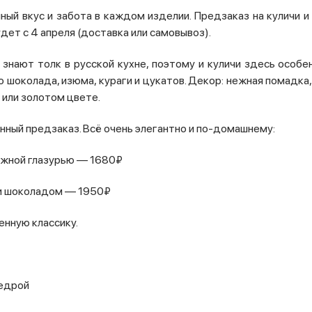
енный вкус и забота в каждом изделии. Предзаказ на куличи
дет с 4 апреля (доставка или самовывоз).
 знают толк в русской кухне, поэтому и куличи здесь особе
 шоколада, изюма, кураги и цукатов. Декор: нежная помадка
м или золотом цвете.
ный предзаказ. Всё очень элегантно и по-домашнему:
нежной глазурью — 1680₽
 и шоколадом — 1950₽
енную классику.
цедрой