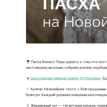
🐣 Пасха близко! Пора думать о том, что пост
настоящему вкусным, собрали для вас подборк
🔸
Шоколадная лаборатория Е-О Chocolate
. З
✨ Куличи: Нежнейшее тесто с благородными а
Куантро.
К
аждый украшен изящным шоколадны
🥚 Фирменный хит — гигантские киндер-сюрпр