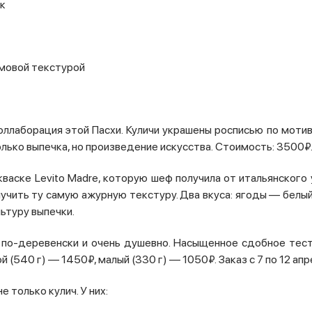
ок
емовой текстурой
оллаборация этой Пасхи. Куличи украшены росписью по мот
лько выпечка, но произведение искусства. Стоимость: 3500₽
кваске Levito Madre, которую шеф получила от итальянского
лучить ту самую ажурную текстуру. Два вкуса: ягоды — белы
ьтуру выпечки.
, по-деревенски и очень душевно. Насыщенное сдобное тест
й (540 г) — 1450₽, малый (330 г) — 1050₽. Заказ с 7 по 12 апр
е только кулич. У них: