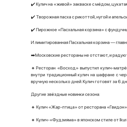
✔️ Кулич на «живой» закваске с мёдом, цука
✔️ Творожная пасха с рикоттой, нугой и апель
✔️ Пирожное «Пасхальная корзина» с фундучн
И лимитированная Пасхальная корзина — главн
➡️Московские рестораны не отстают, и радую
🔸Ресторан «Восход» выпустил кулич‑матрё
внутри традиционный кулич на шафране с че
вручную несколько дней. Кулич готовят за 6 дн
Другие звёздные новинки сезона:
🔸 Кулич «Жар‑птица» от ресторана «Гвидон
🔸 Кулич‑«Фудзияма» в японском стиле от Iku