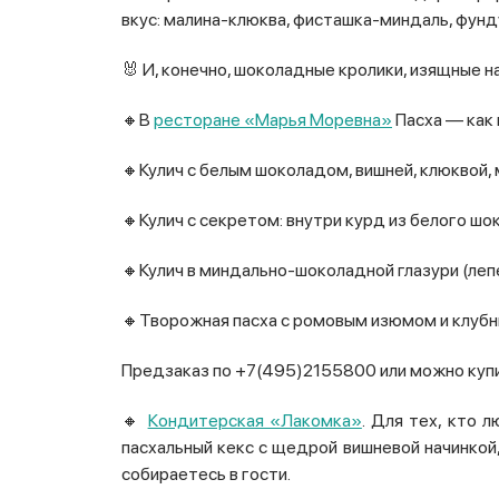
вкус: малина-клюква, фисташка-миндаль, фунд
🐰 И, конечно, шоколадные кролики, изящные 
🔸В
ресторане «Марья Моревна»
Пасха — как 
🔸Кулич с белым шоколадом, вишней, клюквой,
🔸Кулич с секретом: внутри курд из белого шо
🔸Кулич в миндально-шоколадной глазури (леп
🔸Творожная пасха с ромовым изюмом и клубник
Предзаказ по +7(495)2155800 или можно купи
🔸
Кондитерская «Лакомка»
. Для тех, кто 
пасхальный кекс с щедрой вишневой начинкой, 
собираетесь в гости.