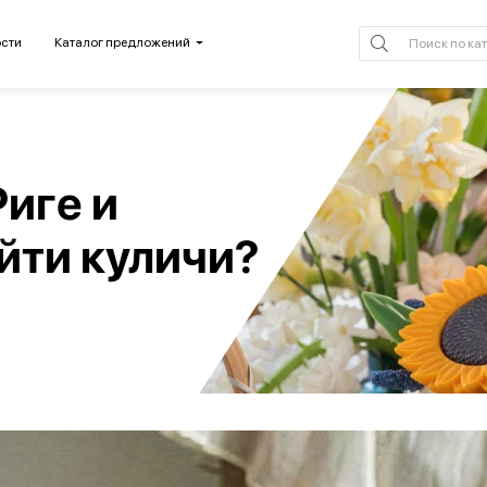
сти
Каталог предложений
Риге и
айти куличи?