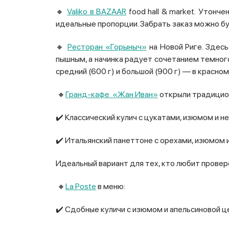
🔸
Valiko в BAZAAR
food hall & market. Утонч
идеальные пропорции. Забрать заказ можно бу
🔸
Ресторан «Горыныч»
на Новой Риге. Здесь
пышным, а начинка радует сочетанием темного
средний (600 г) и большой (900 г) — в красно
🔸
Гранд-кафе
«Жан Иван»
открыли традицион
✔️ Классический кулич с цукатами, изюмом и 
✔️ Итальянский панеттоне с орехами, изюмом
Идеальный вариант для тех, кто любит провер
🔸
La Poste
в меню:
✔️ Сдобные куличи с изюмом и апельсиновой 