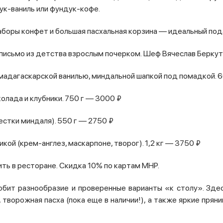
ук-ваниль или фундук-кофе.
наборы конфет и большая пасхальная корзина — идеальный под
письмо из детства взрослым почерком. Шеф Вячеслав Беркут
 мадагаскарской ванилью, миндальной шапкой под помадкой. 
колада и клубники. 750 г — 3000 ₽
естки миндаля). 550 г — 2750 ₽
ой (крем-англез, маскарпоне, творог). 1,2 кг — 3750 ₽
ть в ресторане. Скидка 10% по картам МНР.
любит разнообразие и проверенные варианты «к столу». Зде
творожная пасха (пока еще в наличии!), а также яркие пряник