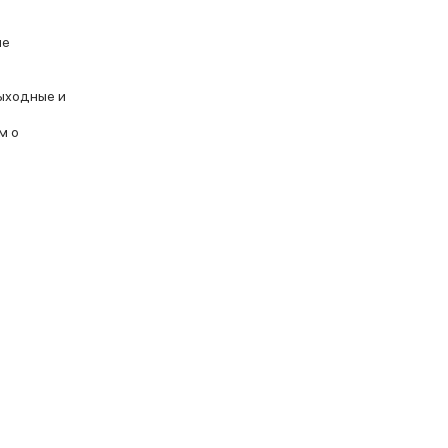
ие
ыходные и
м о