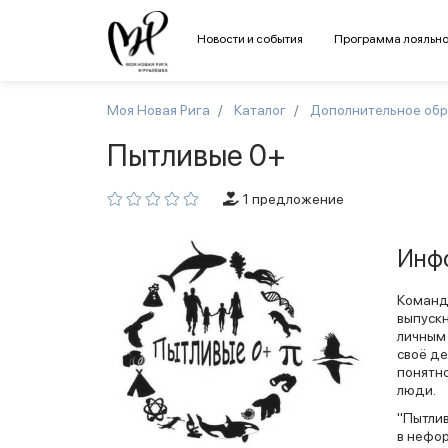
Новости и события
Программа лояльно
Моя Новая Рига
Каталог
Дополнительное об
Пытливые 0+
1 предложение
Инфо
Команда
выпускн
личным
своё де
понятно
люди.
"Пытлив
в нефор