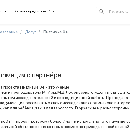
сти
Каталог предложений
разование
Досуг
Пытливые 0+
рмация о партнёре
 проекта Пытливые 0+ - это учёные,
ики и преподаватели МГУ им. М.В. Ломоносова, студенты с внушит
 опытом исследовательской и экспедиционной работы. Преподава
ло, умеющие рассказать о своих исследованиях одинаково интерес
, как для ребёнка, так и для взрослого. Творческие и разносторонн
ые0+" - проект, которому более 7 лет, и изначально -это научные 
мальной обстановке, на которые возможно приходить всей семьёй.