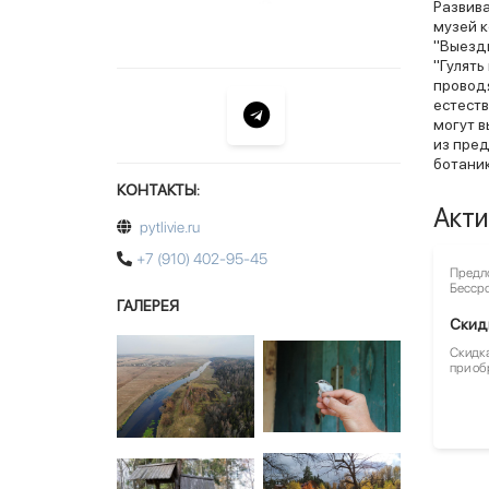
Развива
музей к
"Выезд
"Гулять
проводя
естест
могут в
из пре
ботаник
КОНТАКТЫ:
Акти
pytlivie.ru
+7 (910) 402-95-45
Предло
Бесср
ГАЛЕРЕЯ
Скид
Скидка
при о