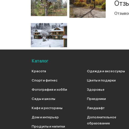
Отзы
Отзывов
Каталог
Красота
Одежда и аксессуары
Спорт и фитнес
Цветы и подарки
Фотография и хобби
Здоровье
Сады и школы
Праздники
Кафе и рестораны
Ландшафт
Дом и интерьер
Дополнительное
образование
Продукты и напитки