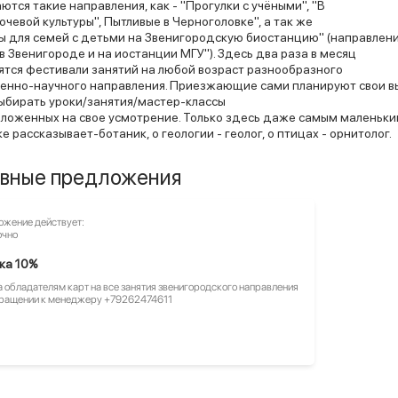
ются такие направления, как - "Прогулки с учёными", "В
очевой культуры", Пытливые в Черноголовке", а так же
ы для семей с детьми на Звенигородскую биостанцию" (направлен
 в Звенигороде и на иостанции МГУ"). Здесь два раза в месяц
тся фестивали занятий на любой возраст разнообразного
венно-научного направления. Приезжающие сами планируют свои в
ыбирать уроки/занятия/мастер-классы
дложенных на свое усмотрение. Только здесь даже самым маленьки
е рассказывает-ботаник, о геологии - геолог, о птицах - орнитолог.
вные предложения
жение действует:
очно
ка 10%
 обладателям карт на все занятия звенигородского направления
бращении к менеджеру +79262474611