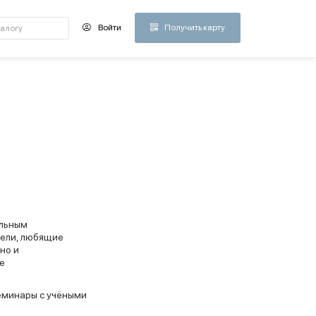
Войти
Получить карту
ельным
тели, любящие
но и
ие
семинары с учёными