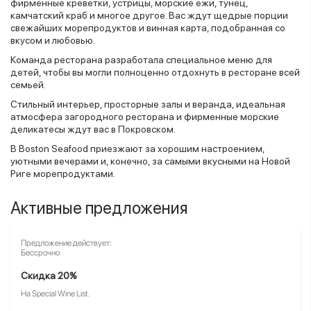
фирменные креветки, устрицы, морские ежи, тунец,
камчатский краб и многое другое. Вас ждут щедрые порции
свежайших морепродуктов и винная карта, подобранная со
вкусом и любовью.
Команда ресторана разработала специальное меню для
детей, чтобы вы могли полноценно отдохнуть в ресторане всей
семьей.
Стильный интерьер, просторные залы и веранда, идеальная
атмосфера загородного ресторана и фирменные морские
деликатесы ждут вас в Покровском.
В Boston Seafood приезжают за хорошим настроением,
уютными вечерами и, конечно, за самыми вкусными на Новой
Риге морепродуктами.
Активные предложения
Предложение действует:
Бессрочно
Скидка 20%
На Special Wine List.